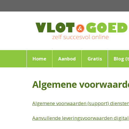
Ga
naar
de
inhoud
Home
Aanbod
Gratis
Blog (t
Algemene voorwaard
Algemene voorwaarden (support) diensten
Aanvullende leveringsvoorwaarden digital