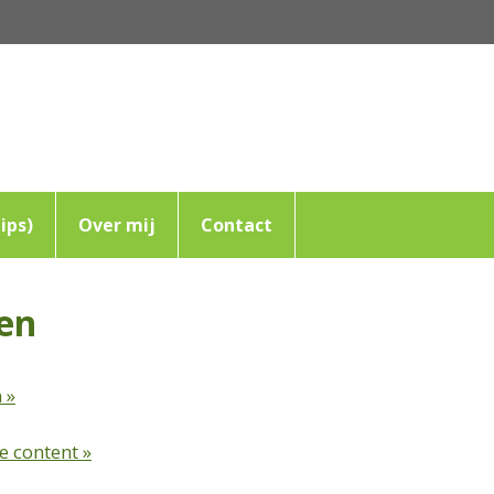
ips)
Over mij
Contact
en
 »
e content »