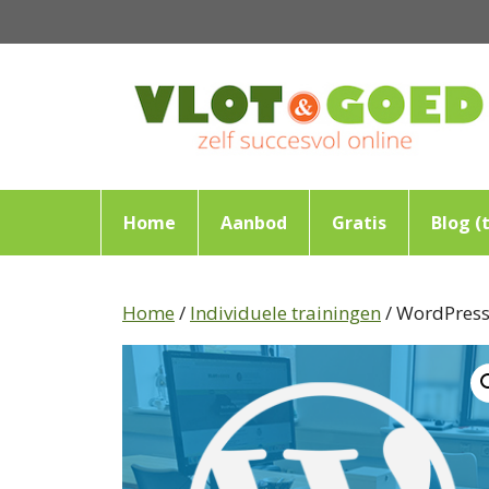
Ga
naar
de
inhoud
Home
Aanbod
Gratis
Blog (t
Home
/
Individuele trainingen
/ WordPress