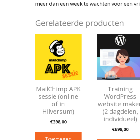
meer dan een week te wachten voor een vrij
Gerelateerde producten
MailChimp APK
Training
sessie (online
WordPress
of in
website make
Hilversum)
(2 dagdelen,
individueel)
€
398,00
€
698,00
Toevoegen