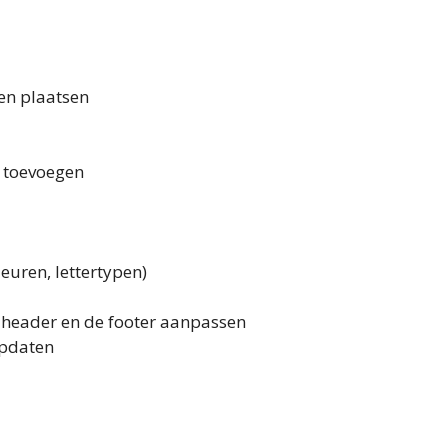
 en plaatsen
k toevoegen
leuren, lettertypen)
de header en de footer aanpassen
updaten