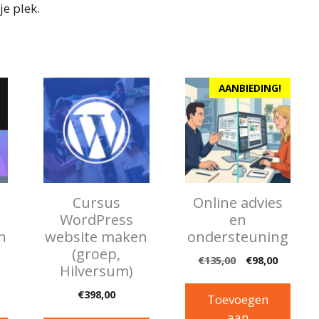
e plek.
Dit
AANBIEDING!
product
heeft
meerdere
variaties.
Deze
optie
Cursus
Online advies
kan
WordPress
en
gekozen
n
website maken
ondersteuning
worden
(groep,
Oorspronkelij
Huidige
€
135,00
€
98,00
op
Hilversum)
prijs
prijs
de
was:
is:
€
398,00
productpagina
Toevoegen
€135,00.
€98,00.
aan