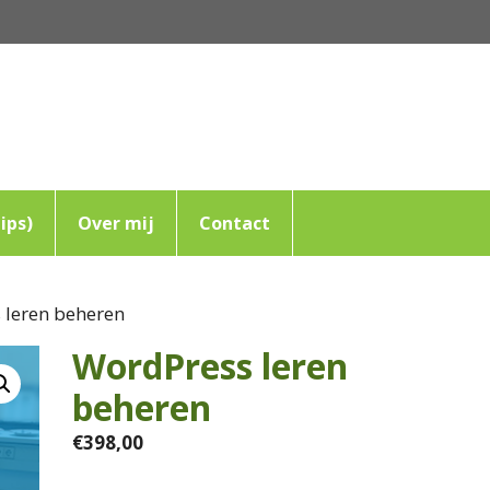
ips)
Over mij
Contact
 leren beheren
WordPress leren
beheren
€
398,00