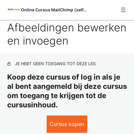
Online Cursus MailChimp (zelfstudie)
Afbeeldingen bewerken
Algemeen
en invoegen
2 lessen
De mailinglijst (Audience)
11 lessen
Indelingstips en inspiratie
JE HEBT GEEN TOEGANG TOT DEZE LES
1 les
Koop deze cursus of log in als je
Welke e-mail "builder" is geschikt
al bent aangemeld bij deze cursus
voor jou?
om toegang te krijgen tot de
1 les
New Builder: Nieuwsbrief opzetten
cursusinhoud.
Starten met de New Builder
Cursus kopen
Linkjes en knoppen toevoegen