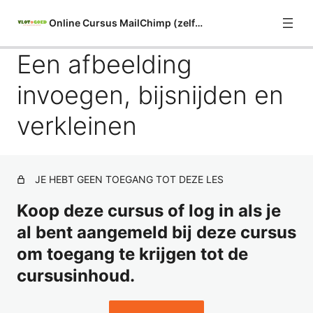
Online Cursus MailChimp (zelfstudie)
Een afbeelding
Algemeen
invoegen, bijsnijden en
2 lessen
De mailinglijst (Audience)
verkleinen
11 lessen
Indelingstips en inspiratie
1 les
JE HEBT GEEN TOEGANG TOT DEZE LES
Welke e-mail "builder" is geschikt
voor jou?
Koop deze cursus of log in als je
1 les
al bent aangemeld bij deze cursus
New Builder: Nieuwsbrief opzetten
om toegang te krijgen tot de
9 lessen
cursusinhoud.
New Builder: Je nieuwsbrief testen
en versturen