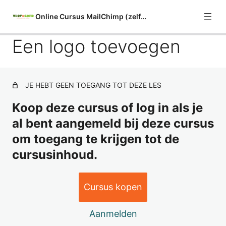
Online Cursus MailChimp (zelfstudie)
Een logo toevoegen
Algemeen
2 lessen
De mailinglijst (Audience)
JE HEBT GEEN TOEGANG TOT DEZE LES
11 lessen
Koop deze cursus of log in als je
Indelingstips en inspiratie
al bent aangemeld bij deze cursus
1 les
Welke e-mail "builder" is geschikt
om toegang te krijgen tot de
voor jou?
cursusinhoud.
1 les
New Builder: Nieuwsbrief opzetten
Cursus kopen
9 lessen
New Builder: Je nieuwsbrief testen
en versturen
Aanmelden