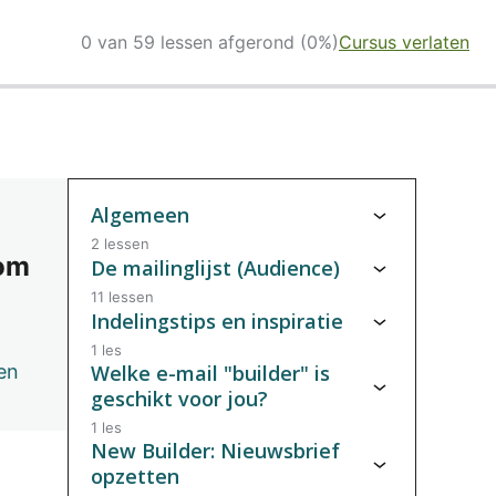
0 van 59 lessen afgerond (0%)
Cursus verlaten
Algemeen
2 lessen
 om
De mailinglijst (Audience)
11 lessen
Indelingstips en inspiratie
1 les
en
Welke e-mail "builder" is
geschikt voor jou?
1 les
New Builder: Nieuwsbrief
opzetten