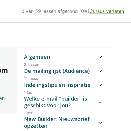
0 van 59 lessen afgerond (0%)
Cursus verlaten
Algemeen
2 lessen
 om
De mailinglijst (Audience)
11 lessen
Indelingstips en inspiratie
1 les
en
Welke e-mail "builder" is
geschikt voor jou?
1 les
New Builder: Nieuwsbrief
opzetten