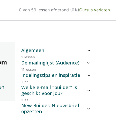
0 van 59 lessen afgerond (0%)
Cursus verlaten
Algemeen
2 lessen
 om
De mailinglijst (Audience)
11 lessen
Indelingstips en inspiratie
1 les
en
Welke e-mail "builder" is
geschikt voor jou?
1 les
New Builder: Nieuwsbrief
opzetten