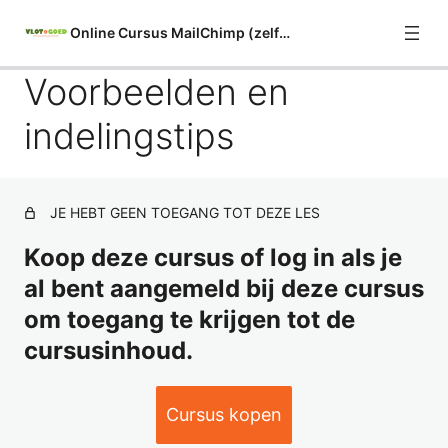
Online Cursus MailChimp (zelfstudie)
Voorbeelden en
Algemeen
indelingstips
2 lessen
De mailinglijst (Audience)
11 lessen
Indelingstips en inspiratie
JE HEBT GEEN TOEGANG TOT DEZE LES
Koop deze cursus of log in als je
Voorbeelden en indelingstips
al bent aangemeld bij deze cursus
Welke e-mail "builder" is geschikt
om toegang te krijgen tot de
voor jou?
cursusinhoud.
1 les
New Builder: Nieuwsbrief opzetten
9 lessen
Cursus kopen
New Builder: Je nieuwsbrief testen